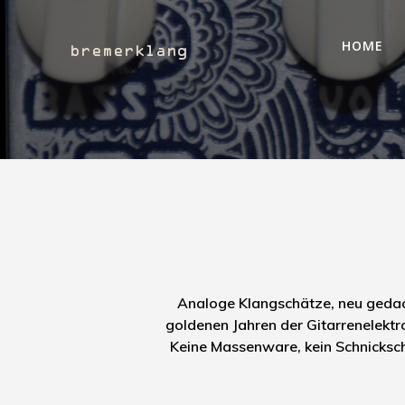
Zum
Inhalt
HOME
springen
Analoge Klangschätze, neu gedach
goldenen Jahren der Gitarrenelektro
Keine Massenware, kein Schnicksch