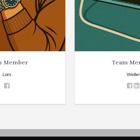
m Member
Team Me
Lars
Weller